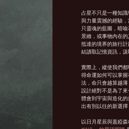
占星不只是一種知識
與力量震撼的經驗，
只靈魂的藍圖，暗喻
景緻，或事物內在的
抵達的境界的旅行計
結讀取記憶資訊，汲
實際上，縱使我們都
得命運如何可以掌握
法，命只會越算越薄
設計絕對不是為了來
體會到宇宙與造化的
出有別以往的新選擇
以日月星辰與蓋婭森林為