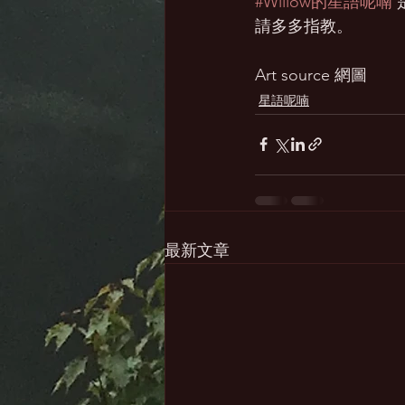
#Willow的星語呢喃
請多多指教。
Art source 網圖
星語呢喃
最新文章