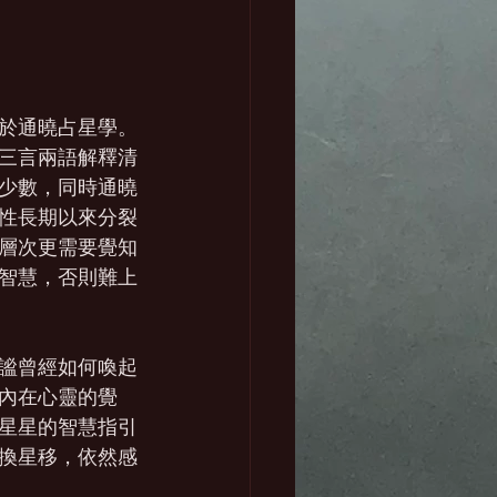
等於通曉占星學。
三言兩語解釋清
少數，同時通曉
性長期以來分裂
層次更需要覺知
智慧，否則難上
謐曾經如何喚起
內在心靈的覺
星星的智慧指引
換星移，依然感