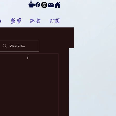
占
靈藥
巫書
訂閱