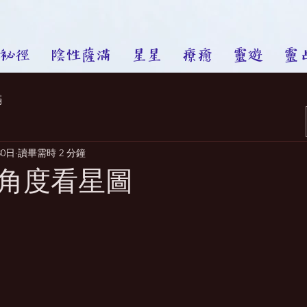
祕徑
陰性薩滿
星星
療癒
靈遊
靈
滿
30日
讀畢需時 2 分鐘
角度看星圖