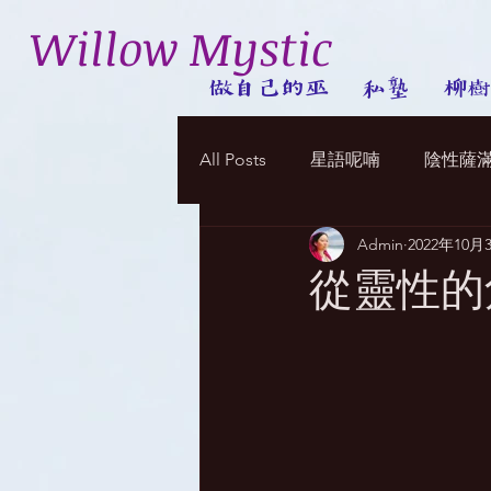
Willow Mystic
做自己的巫
私塾
柳樹
All Posts
星語呢喃
陰性薩
Admin
2022年10月
從靈性的