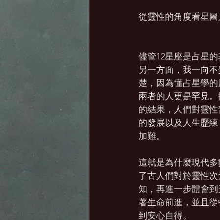
從靈性的角度看星圖／Wil
儘管12星座是占星
另一方面，我一向不
楚，因為懂占星學的
兩者的人更是罕見。
的結果，人們對靈性
的發展以及人生歷練
加難。
這就是為什麼現代多
了古人們對於靈性次
知，再進一步體會到
著生命前進，並且從
到安心自得。