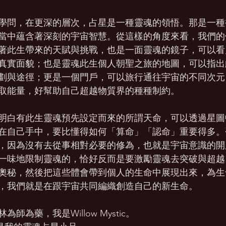
學問，在更深的層次，占星是一種靈魂的領悟。那是一種
當中蘊含著深刻的宇宙智慧。從這樣的角度來看，我們的
著此生帶來的天賦與挑戰，也是一面靈魂的鏡子，可以看
真實面貌；也是靈魂此生個人朝聖之旅的地圖，可以指出
劃與途徑；更是一個門戶，可以旅行通往宇宙的不同次元
取能量，好幫助自己超越物質界的種種制約。
明白有此生靈魂預先設定而來的所謂天命，可以透過星圖
在自己手中，要比懂得如何「算命」「認命」重要得多。
，因為沒有去從事相對必要的修為，也就是宇宙意識的開
一味地限制靈魂的，恰好反而是要激勵靈魂去突破與超越
奧秘，然後把這些體會帶到個人的生命中展現出來，為生
，我們就是在跟宇宙共同編織創造自己的新生命。
師為藥，我是Willow Mystic。