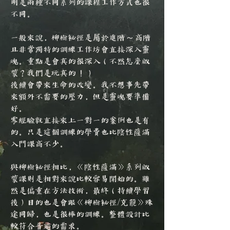
明是兩種不同系列的課程工作方式也很
不同。
一般來說，柳樹祕徑是屬於進階～高階
且非常獨特的訓練工作坊會直接深入靈
魂。重點是會真的很深入（不然怎麼啟
蒙？我們是玩真的！）
後續會帶來生命的改變。
我不想事先帶
來額外不需要的壓力，但是靈魂要準備
好。
零經驗就直接來上一對一的案例也是有
的。只是這個訓練的學費也比陰性薩滿
入門課高不少。
與柳樹祕徑相比，《陰性薩滿》系列啟
蒙課則是相對來說比較容易開始的。雖
然是偏重在方法技術，最終（持續學習
後）目的也是會跟《柳樹祕徑/克龍》殊
途同歸，也是很棒的訓練。整體設計比
較符合普遍的需求。