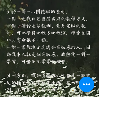
至於一等一vs團體班的差別。
一對一是我自己發展出來的教學方式。
一對一等於是家教班，量身定做的教
法，可以學得比較多比較深。學費也因
此其實會很不一樣。
一對一家教班尤其適合高敏感的人。因
為我本人就是個高敏感，我熱愛一對一
學習。可惜並不常常有機會。
另一方面，我的團體班也不會是一般常
見的樣子。通常會是小班，有人數限
制，不可能會是特大班。
團體班的好處不可否認的就是有同學大
家可以一起練習互相分享，但是同時也
比較追求大家進度一致。
反之，一對一是比較像私廚的概念。而
且我通常會盡可能教，不只是量身定做
內容，還有種吃到飽的意味。