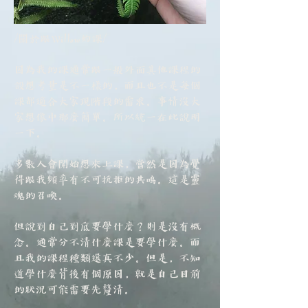
/關於跟Willow約課/
因為我的課通常跟一般外面其他課程的
設想考量是不一樣的，而且也不是每個
課都適合大家現階段的需求。事情沒大
家想像中那麼簡單。所以統一在此說明
一下。
多數人會開始想來上課，當然是因為覺
得跟我頻率有不可抗拒的共鳴。這是靈
魂的召喚。
但說到自己到底要學什麼？則是沒有概
念。通常分不清什麼課是要學什麼。而
且我的課程種類還真不少。但是，不知
道學什麼背後有個原因，就是自己目前
的狀況可能需要先釐清。