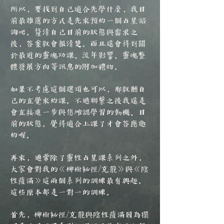
所以，要找到自己適合先學什麼，我目
前最推薦的方式是先來預約一個占星諮
詢吧。釐清自己目前的狀態與需求之
後，答案就會很清楚。而且還會得到關
於最近的靈魂功課、流年影響、靈魂整
體發展方向等訊息的附加禮物。
如果不考慮這個選項也可以，那就聽自
己的直覺來約課。不過聯繫之後我還是
會直接進一步與您確認學習的動機、目
前的狀態。覺得適合上課了才會答應邀
約喔。
再來，通常除了靈性占星課系列之外，
大家會對我的《柳樹祕徑/克龍》與《陰
性薩滿》這兩個系列的訓練最有興趣。
這些原本都是一對一的訓練。
首先，柳樹祕徑/克龍與陰性薩滿因為擺