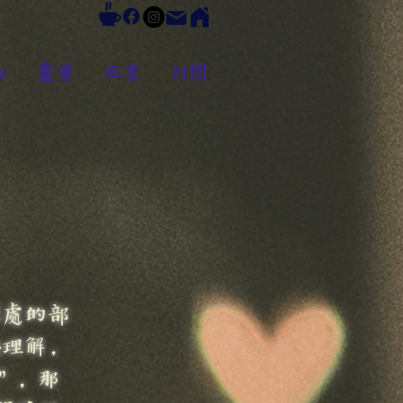
占
靈藥
巫書
訂閱
深處的部
與理解，
”，那