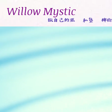
Willow Mystic
做自己的巫
私塾
柳樹