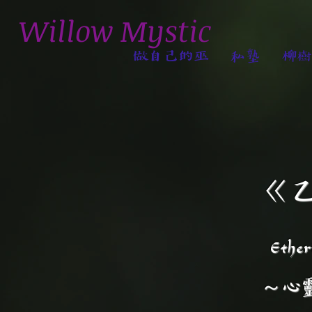
Willow Mystic
做自己的巫
私塾
柳樹
《
Ether
～心