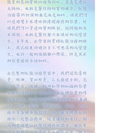
龍星的象徵常被比喻為彩虹，意義是連接
天與地，也就是靈性與物質的媒介，凱龍
治療®所扮演的角色也是如此，讓我們可
以透過雙手來連結與傳遞療癒的能量，好
讓我們可以穿透物質的限制，從問題的真
正源頭，也就是靈性層次來讓好的改變發
生。多年來，在學習與實踐凱龍治療的路
上，我已經見證過許多不可思議的改變發
生。也許一般的頭腦難以想像，但是真正
的能量療癒本該如此。
在完整的凱龍治療學習中，我們還教導精
素、精油、寶石精素、乙太療癒手術、色
彩、聲音、結構、與神秘學的知識與能量
能如何清除和修護我們內在各種能量的殘
渣及創傷。凱龍治療®也能與例如芳香療
法、花精、靈氣、聲音治療、水晶、色彩
療法等各種耳熟能詳、與宇宙真理共振的
療法一起整合應用。隨著課程的進行，個
人的意識覺知狀態可同時被開啓，通往更
偉大的層次，也讓所有人跟接近自己內在