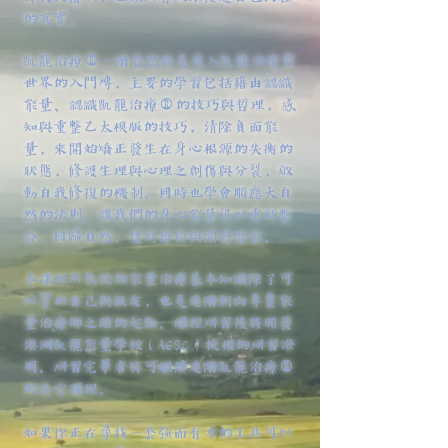
的真實。
凱龍治療®一階當然就是進入凱龍治療®
世界的入門磚，主要的學習包括藉由認識
能量、認識凱龍治療®的技巧與哲理，感
知與重整乙太模版的技巧，清除負面能
量，來開始矯正發生在身心根源的失衡的
狀態，修護生理與心理之創傷與分裂，啟
動自我修復的機制。同時也學會順應大自
然的法則，讓我們的身心能量得以重新整
合，回歸自然，達到療癒與開發潛能。
本課程所教授的能量治療基本知識除了可
以幫助自己與親友，也是進階朝向專業能
量治療師之路的起點。課程研習後將頒發
澳洲凱龍能量學校（AESC）授權的研習證
明。研習完畢者將可繼續進階凱龍治療®
的其它課程。
如果你正在尋找一套強而有力的工具可以