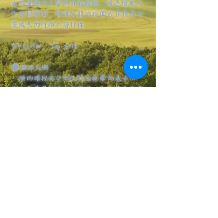
在能量層次上幫助自我療癒，或是增進人
生各個層面，就讓凱龍治療®在往後身心
靈成長的道路上陪伴你。
WYLLOW，July 2018
◆課程大綱
一階的課程將介紹凱龍治療®的基本法
則、能量場的淨化與保護，乙太模式結構
與維護、遠距治療、凱龍治療®精素及色
彩等能量的應用，以及凱龍大師洞穴之旅
冥想。
授課時數：預計15hrs。若有需要可額外增
加時數。
授課方式：普通話為主。粵語或英文可。
招生人數：精緻小班教學。台北工作室的
一對一個人班可隨時相約開課。