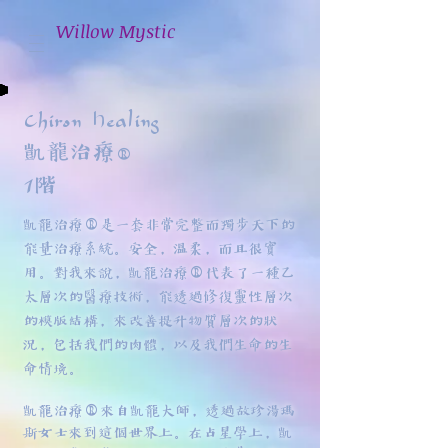
Willow Mystic
Chiron Healing
凱龍治療
®
1階
凱龍治療®是一套非常完整而獨步天下的
能量治療系統。安全，溫柔，而且很實
用。對我來說，凱龍治療®代表了一種乙
太層次的醫療技術，能透過修復靈性層次
的模版結構，來改善提升物質層次的狀
況，包括我們的肉體，以及我們生命的生
命情境。
凱龍治療®來自凱龍大師，透過故珍湯瑪
斯女士來到這個世界上。在占星學上，凱